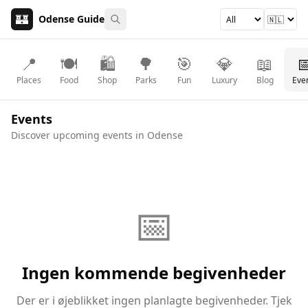
🏰
Odense Guide
📍
🍽️
🛍️
🌳
🎯
💎
📖

Places
Food
Shop
Parks
Fun
Luxury
Blog
Eve
Events
Discover upcoming events in Odense
📅
Ingen kommende begivenheder
Der er i øjeblikket ingen planlagte begivenheder. Tjek