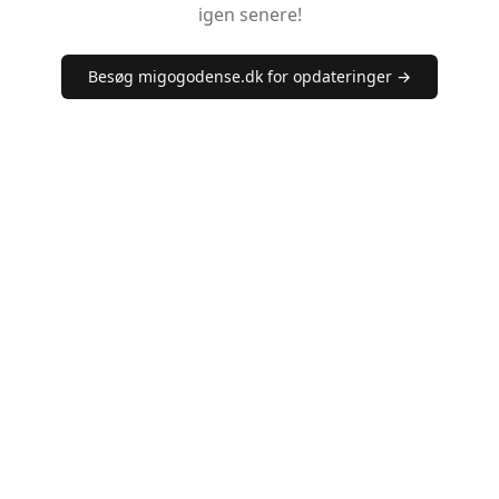
igen senere!
Besøg migogodense.dk for opdateringer →